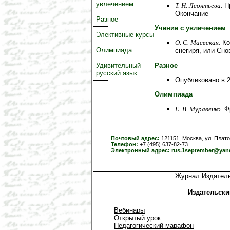
увлечением
Т. Н. Леонтьева.
Пр
Окончание
Разное
Учение с увлечением
Элективные курсы
О. C. Маевская.
Ко
Олимпиада
снегиря, или Сно
Разное
Удивительный
русский язык
Опубликовано в 2
Олимпиада
Е. В. Муравенко.
Фр
Почтовый адрес:
121151, Москва, ул. Плато
Телефон:
+7 (495) 637-82-73
Электронный адрес:
rus.1september@yan
Журнал Издатель
Издательски
Вебинары
Открытый урок
Педагогический марафон