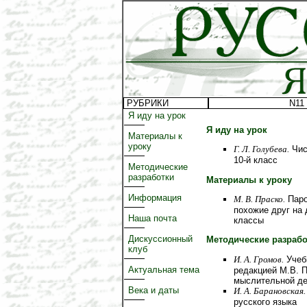
РУБРИКИ
N11 
Я иду на урок
Я иду на урок
Материалы к
уроку
Г. Л. Голубева.
Чис
10-й класс
Методические
разработки
Материалы к уроку
Информация
М. В. Праско.
Паро
похожие друг на 
Наша почта
классы
Дискуссионный
Методические разрабо
клуб
И. А. Громов.
Учебн
Актуальная тема
редакцией М.В. 
мыслительной де
Века и даты
И. А. Барановская.
русского языка