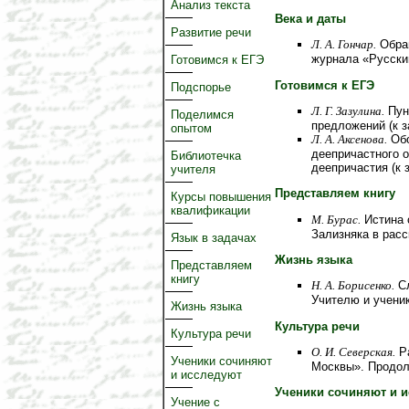
Анализ текста
Века и даты
Развитие речи
Л. А. Гончар.
Обращ
журнала «Русски
Готовимся к ЕГЭ
Готовимся к ЕГЭ
Подспорье
Л. Г. Зазулина.
Пун
Поделимся
предложений (к 
опытом
Л. А. Аксенова.
Обо
деепричастного о
Библиотечка
деепричастия (к 
учителя
Представляем книгу
Курсы повышения
квалификации
М. Бурас.
Истина 
Зализняка в расс
Язык в задачах
Жизнь языка
Представляем
книгу
Н. А. Борисенко.
Cл
Учителю и учени
Жизнь языка
Культура речи
Культура речи
О. И. Северская.
Ра
Ученики сочиняют
Москвы». Продо
и исследуют
Ученики сочиняют и 
Учение с