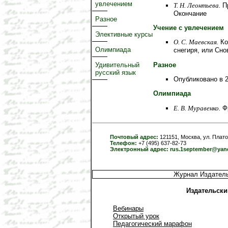
увлечением
Т. Н. Леонтьева.
Пр
Окончание
Разное
Учение с увлечением
Элективные курсы
О. C. Маевская.
Ко
Олимпиада
снегиря, или Сно
Разное
Удивительный
русский язык
Опубликовано в 2
Олимпиада
Е. В. Муравенко.
Фр
Почтовый адрес:
121151, Москва, ул. Плато
Телефон:
+7 (495) 637-82-73
Электронный адрес:
rus.1september@yan
Журнал Издатель
Издательски
Вебинары
Открытый урок
Педагогический марафон