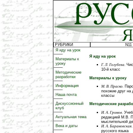
РУБРИКИ
N11 
Я иду на урок
Я иду на урок
Материалы к
уроку
Г. Л. Голубева.
Чис
10-й класс
Методические
разработки
Материалы к уроку
Информация
М. В. Праско.
Паро
похожие друг на 
Наша почта
классы
Дискуссионный
Методические разрабо
клуб
И. А. Громов.
Учебн
Актуальная тема
редакцией М.В. 
мыслительной де
Века и даты
И. А. Барановская.
русского языка