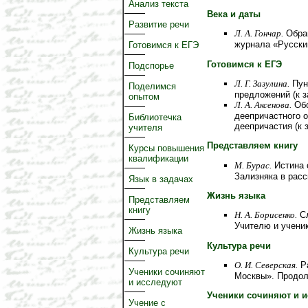
Анализ текста
Века и даты
Развитие речи
Л. А. Гончар.
Обращ
журнала «Русски
Готовимся к ЕГЭ
Готовимся к ЕГЭ
Подспорье
Л. Г. Зазулина.
Пун
Поделимся
предложений (к 
опытом
Л. А. Аксенова.
Обо
деепричастного о
Библиотечка
деепричастия (к 
учителя
Представляем книгу
Курсы повышения
квалификации
М. Бурас.
Истина 
Зализняка в расс
Язык в задачах
Жизнь языка
Представляем
книгу
Н. А. Борисенко.
Cл
Учителю и учени
Жизнь языка
Культура речи
Культура речи
О. И. Северская.
Ра
Ученики сочиняют
Москвы». Продо
и исследуют
Ученики сочиняют и 
Учение с