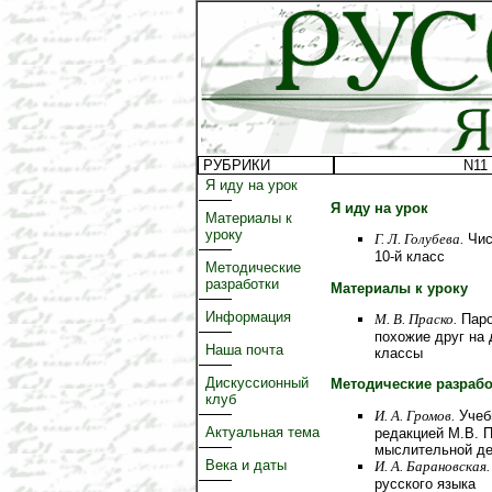
РУБРИКИ
N11 
Я иду на урок
Я иду на урок
Материалы к
уроку
Г. Л. Голубева.
Чис
10-й класс
Методические
разработки
Материалы к уроку
Информация
М. В. Праско.
Паро
похожие друг на 
Наша почта
классы
Дискуссионный
Методические разрабо
клуб
И. А. Громов.
Учебн
Актуальная тема
редакцией М.В. 
мыслительной де
Века и даты
И. А. Барановская.
русского языка