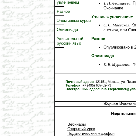
увлечением
Т. Н. Леонтьева.
Пр
Окончание
Разное
Учение с увлечением
Элективные курсы
О. C. Маевская.
Ко
Олимпиада
снегиря, или Сно
Разное
Удивительный
русский язык
Опубликовано в 2
Олимпиада
Е. В. Муравенко.
Фр
Почтовый адрес:
121151, Москва, ул. Плато
Телефон:
+7 (495) 637-82-73
Электронный адрес:
rus.1september@yan
Журнал Издатель
Издательски
Вебинары
Открытый урок
Педагогический марафон