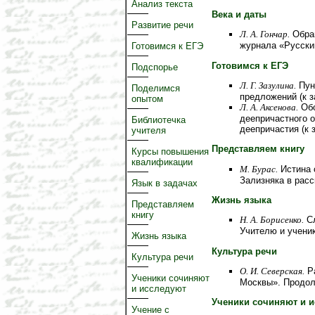
Анализ текста
Века и даты
Развитие речи
Л. А. Гончар.
Обращ
журнала «Русски
Готовимся к ЕГЭ
Готовимся к ЕГЭ
Подспорье
Л. Г. Зазулина.
Пун
Поделимся
предложений (к 
опытом
Л. А. Аксенова.
Обо
деепричастного о
Библиотечка
деепричастия (к 
учителя
Представляем книгу
Курсы повышения
квалификации
М. Бурас.
Истина 
Зализняка в расс
Язык в задачах
Жизнь языка
Представляем
книгу
Н. А. Борисенко.
Cл
Учителю и учени
Жизнь языка
Культура речи
Культура речи
О. И. Северская.
Ра
Ученики сочиняют
Москвы». Продо
и исследуют
Ученики сочиняют и 
Учение с