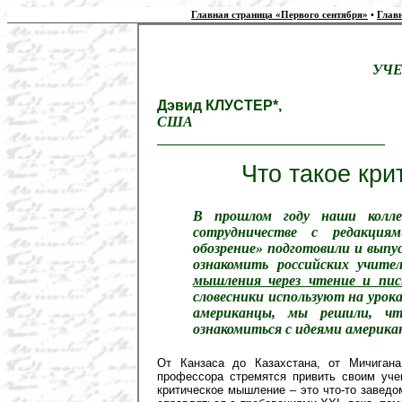
Главная страница «Первого сентября»
•
Глав
УЧЕ
Дэвид КЛУСТЕР*,
США
Что такое кр
В прошлом году наши колле
сотрудничестве с редакци
обозрение» подготовили и выпу
ознакомить российских учите
мышления через чтение и пис
словесники используют на урок
американцы, мы решили, ч
ознакомиться с идеями американ
От Канзаса до Казахстана, от Мичиган
профессора стремятся привить своим уче
критическое мышление – это что-то заведо