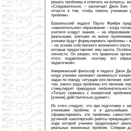
решать проблемы и отвечать на вопросы, во
«Следовательно, – заключает Джон Бин, 
отчасти в том, чтобы помочь ученикам 
проблем».
Бразильский педагог Пауло Фрейре прид
«накопительное» образование – когда голо
учителя кладут знания, – на образование
реальными, взятыми из жизни проблемами
ученики будут формулировать проблемы – в
– на основе собственного жизненного опыта
которые предоставляет ему школа. Особен
личности. Он уверен, что правильно орган
этого подавления, поэтому его образ
педагогикой».
Американский философ и педагог Джон Дью
когда ученики начинают заниматься конкр
задан по поводу ситуации или явления, взят
том, какого рода проблемы это явление п
стимулирует природную любознательност
«Только сражаясь с конкретной проблемо
[ученик] действительно думает».
Из этого следует, что при подготовке к 
учениками проблем, а в дальнейшем,
сформулировать эти проблемы самостоя
рутинной «школярской» работы превращает
ходе которой ученики проделывают реал
реальных жизненных проблем. Собирая да