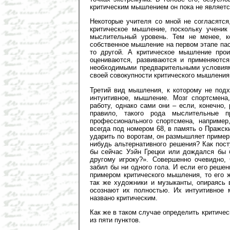
критическим мышлением он пока не являетс
Некоторые учителя со мной не согласятся
критическое мышление, поскольку ученик
мыслительный уровень. Тем не менее, 
собственное мышление на первом этапе пас
то другой. А критическое мышление прои
оцениваются, развиваются и применяютс
необходимыми предварительными условиям
своей совокупности критического мышления
Третий вид мышления, к которому не подх
интуитивное, мышление. Мозг спортсмена
работу, однако сами они – если, конечно,
правило, такого рода мыслительные п
профессионального спортсмена, например
всегда под номером 68, в память о Пражск
ударить по воротам, он размышляет примерн
нибудь альтернативного решения? Как пос
бы сейчас Уэйн Грецки или дождался бы 
другому игроку?». Совершенно очевидно,
забил бы ни одного гола. И если его реше
примером критического мышления, то его 
так же художники и музыканты, опираясь 
осознают их полностью. Их интуитивное 
названо критическим.
Как же в таком случае определить критич
из пяти пунктов.