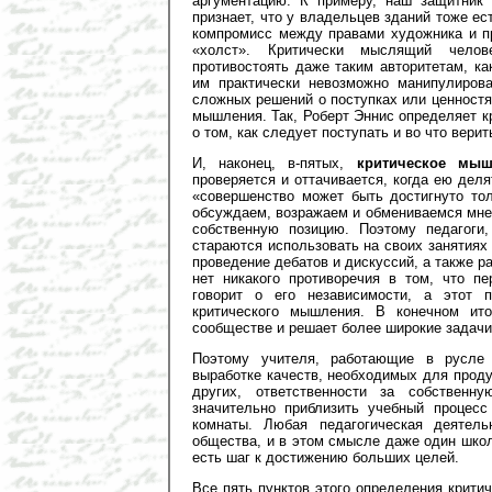
аргументацию. К примеру, наш защитник 
признает, что у владельцев зданий тоже ес
компромисс между правами художника и пр
«холст». Критически мыслящий челов
противостоять даже таким авторитетам, ка
им практически невозможно манипулиров
сложных решений о поступках или ценностя
мышления. Так, Роберт Эннис определяет 
о том, как следует поступать и во что верит
И, наконец, в-пятых,
критическое мы
проверяется и оттачивается, когда ею дел
«совершенство может быть достигнуто тол
обсуждаем, возражаем и обмениваемся мне
собственную позицию. Поэтому педагоги
стараются использовать на своих занятиях
проведение дебатов и дискуссий, а также 
нет никакого противоречия в том, что п
говорит о его независимости, а этот 
критического мышления. В конечном ит
сообществе и решает более широкие задачи
Поэтому учителя, работающие в русле
выработке качеств, необходимых для прод
других, ответственности за собственн
значительно приблизить учебный процесс
комнаты. Любая педагогическая деятель
общества, и в этом смысле даже один шко
есть шаг к достижению больших целей.
Все пять пунктов этого определения крит