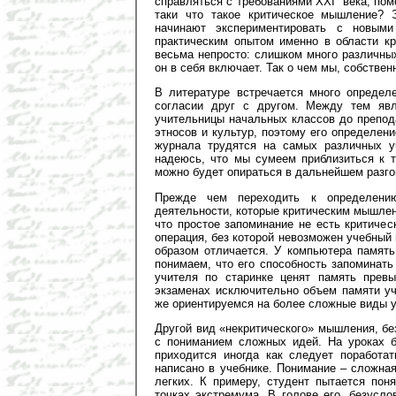
справляться с требованиями XXI века, помо
таки что такое критическое мышление? 
начинают экспериментировать с новым
практическим опытом именно в области кр
весьма непросто: слишком много различных
он в себя включает. Так о чем мы, собствен
В литературе встречается много определ
согласии друг с другом. Между тем яв
учительницы начальных классов до препод
этносов и культур, поэтому его определени
журнала трудятся на самых различных уч
надеюсь, что мы сумеем приблизиться к т
можно будет опираться в дальнейшем разго
Прежде чем переходить к определению
деятельности, которые критическим мышлен
что простое запоминание не есть критиче
операция, без которой невозможен учебный
образом отличается. У компьютера память
понимаем, что его способность запоминат
учителя по старинке ценят память прев
экзаменах исключительно объем памяти уч
же ориентируемся на более сложные виды 
Другой вид «некритического» мышления, без
с пониманием сложных идей. На уроках б
приходится иногда как следует поработат
написано в учебнике. Понимание – сложна
легких. К примеру, студент пытается пон
точках экстремума. В голове его, безусл