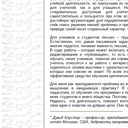
учебной деятельности, но наилучшим из н
для учителей, так и для учащихся. Н
следовательно, доступным для учит
самостоятельно и пользуется при этом в
достойную аргументацию для подкрепления
себе поиск решения некоей проблемы и пре
природе своей носит социальный характер, 
Для учеников и студентов письмо – труд
Естественно, что, давая письменное зада
многие педагоги, понимая важность письма,
В ходе работы – которая может включать в
редактирование и «публикацию», то есть 
обучать своих учеников, помогая им справ
учитель относится к их работе с интере
поделиться своими мыслями с одноклассни
которых они совсем не знают. По всем эт
эффективное средство обучения критичес
Для меня как преподавателя проблема во в
мышления в ежедневную практику? Я в
педагогики, от обучения «по программе» к 
моих студентов и моего общества. Поэтому 
Надеюсь, эта деятельность поможет восп
свои идеи и энергию на добрые цели. Они п
* Дэвид Клустер – профессор, преподават
штат Мичиган, США, доброволец программ