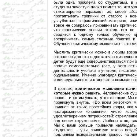
была одна проблема со студентами, в 
студенты зачастую плохо помнят то, что уж
стихотворение поражают их своей абс
протаптывать тропинки от старого к нов
углубляться в фактический материал, ина
вовсе не собираюсь приравнивать критиче
что фактические знания отнюдь его не 
сводится к одному только обучению к
воспринимать самые сложные понятия и 
Обучение критическому мышлению – это лиш
Мыслить критически можно в любом возрас
накоплено для этого достаточно жизненног
детей будут еще совершенствоваться при 
вполне самостоятельно (все, у кого есть
деятельности ученики и учителя, писател
обдумыванию. Именно благодаря критическ
индивидуальность и становится осмысленн
В-третьих,
критическое мышление начин
которые нужно решить
. Человеческие су
новое – и хотим узнать, что это такое. Мы
проникнуть внутрь. «Во всем животном 
начиная от таких простейших форм, как 
настороженное копошение, чисто иссл
удовлетворением потребностей: стремление
над своим окружением». Любопытство, так
Мы с вами больше привыкли наблюдать 
студентов, – увы, зачастую таково возде
подлинный познавательный процесс на люб