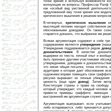
точки зрения и используя возможности ко
волнующие их вопросы. Профессор Ралф Х
как «особый вид умственной деятельност
предложенной ему точке зрения или модел
критического мышления в решении вопросов
В-четвертых,
критическое мышление ст
мыслящий человек находит собственное ре
обоснованными доводами. Он также созн
старается доказать, что выбранное им реше
Всякая аргументация содержит в себе три
содержанием является
утверждение
(назыв
Утверждение поддерживается рядом
дово
доказательствами
. В качестве доказате
выдержки из текста, личный опыт и вообще
быть признано другими участниками обсуж
утверждением, доводами и доказательства
это некая общая посылка, точка отсчета, 
аудитории и которая дает обоснование все
художники вправе помещать свои граффити
рисунки выражают их личные убеждения 
ценность (еще один
довод
). Затем авт
Конституции страны о праве на свободу 
который утверждает, что каждый человек 
привести примеры граффити, имеющих 
выстроенной им аргументации служит идея 
Аргументация выигрывает, если учитыва
либо оспариваются, либо признаются допу