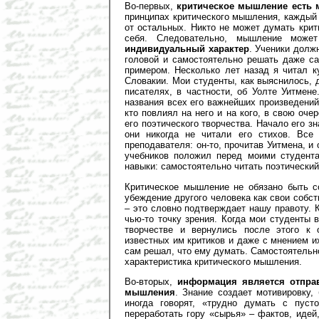
Во-первых,
критическое мышление есть 
принципах критического мышления, каждый
от остальных. Никто не может думать кри
себя. Следовательно, мышление может
индивидуальный характер
. Ученики долж
головой и самостоятельно решать даже с
примером. Несколько лет назад я читал к
Словакии. Мои студенты, как выяснилось, 
писателях, в частности, об Уолте Уитмене
названия всех его важнейших произведений
кто повлиял на него и на кого, в свою оч
его поэтического творчества. Начало его з
они никогда не читали его стихов. Все
преподавателя: он-то, прочитав Уитмена, и 
учебников положил перед моими студента
навыки: самостоятельно читать поэтический
Критическое мышление не обязано быть с
убеждение другого человека как свои собс
– это словно подтверждает нашу правоту. 
чью-то точку зрения. Когда мои студенты 
творчестве и вернулись после этого к
известных им критиков и даже с мнением и
сам решал, что ему думать. Самостоятельно
характеристика критического мышления.
Во-вторых,
информация является отпра
мышления
. Знание создает мотивировку,
иногда говорят, «трудно думать с пус
переработать гору «сырья» – фактов, идей,