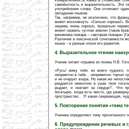
Избирательность языка в словесных соч
самобытность и выразительность. Эти с
употребления слова. Они отличают один
овладении языком.
Так, например, не исключено, что фран
может воскликнуть: «Сильно хорошо!». 
нашему
очень хорошо
, буквально перев
может назвать «углом земли» (таков бу
виновника пожара – «автором пожара»
(l’
Различия в лексической сочетаемости мо
языка – в разные эпохи его развития.
4. Выразительное чтение наиз
Ученик читает отрывок из поэмы Н.В. Го
«Русь! вижу тебя, из моего чудного, 
неприютно в тебе… неприметно торчат ср
и не очарует взора. Но какая же непост
раздается немолчно в ушах твоя тоскли
рыдает, и хватает за сердце?.. Что п
богатырю, когда есть место, где разверн
пространство… У! какая сверкающая, чудн
5. Повторение понятия «тема те
Ученики определяют тему прочитанного те
6. Предупреждение речевых и 