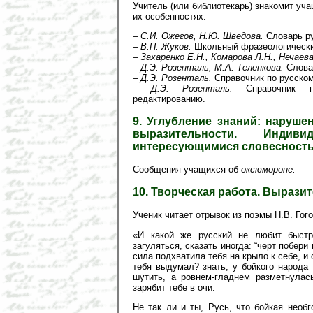
Учитель (или библиотекарь) знакомит уч
их особенностях.
–
С.И. Ожегов, Н.Ю. Шведова.
Словарь ру
–
В.П. Жуков.
Школьный фразеологически
–
Захаренко Е.Н., Комарова Л.Н., Нечаева
–
Д.Э. Розенталь, М.А. Теленкова.
Словар
–
Д.Э. Розенталь.
Справочник по русском
–
Д.Э. Розенталь.
Справочник по
редактированию.
9. Углубление знаний: наруше
выразительности. Инди
интересующимися словесност
Сообщения учащихся об
оксюмороне.
10. Творческая работа. Выразит
Ученик читает отрывок из поэмы Н.В. Го
«И какой же русский не любит быстр
загуляться, сказать иногда: “черт побери
сила подхватила тебя на крыло к себе, и 
тебя выдумал? знать, у бойкого народа 
шутить, а ровнем-гладнем разметнулас
зарябит тебе в очи.
Не так ли и ты, Русь, что бойкая необ