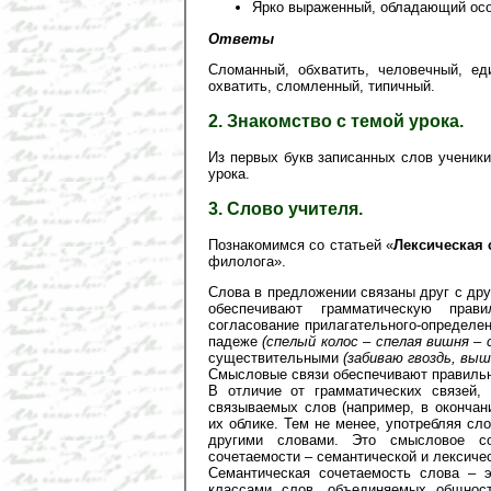
Ярко выраженный, обладающий осо
Ответы
Сломанный, обхватить, человечный, ед
охватить, сломленный, типичный.
2. Знакомство с темой урока.
Из первых букв записанных слов учени
урока.
3. Слово учителя.
Познакомимся со статьей «
Лексическая 
филолога».
Слова в предложении связаны друг с дру
обеспечивают грамматическую прави
согласование прилагательного-определе
падеже
(спелый колос – спелая вишня – 
существительными
(забиваю гвоздь, выш
Смысловые связи обеспечивают правильн
В отличие от грамматических связей,
связываемых слов (например, в оконча
их облике. Тем не менее, употребляя сл
другими словами. Это смысловое со
сочетаемости – семантической и лексиче
Семантическая сочетаемость слова – э
классами слов, объединяемых общнос