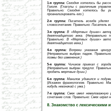
1-я группа:
Сегодня хотелось бы расск
Гоголя
. (Глаголы с различным управл
Правильно
: Сегодня хотелось бы ра
проанализировать его.
)
2-я группа:
Писатель всегда уделял
словосочетание. Правильно:
Писатель вс
3-я группа:
В «Мертвых душах» автор
девятнадцатого века
. (Неправильно п
Правильно:
В «Мертвых душах» автор
девятнадцатого века.)
4-я группа:
Вопреки указания ценз
(Неправильно выбран падеж. Правильн
поэмы без изменения.)
5-я группа:
Чичиков приехал с горо
(Неправильно выбран предлог. Правиль
продать мертвые души.)
6-я группа:
Манилов удивился и подума
(Искажен фразеологизм. Правильно:
Ма
нибудь невзначай с ума.
)
7-я группа:
Смех имел немаловажную 
сочетание слов. Правильно:
Смех играл 
8. Знакомство с лексическими 