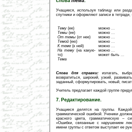
слова
тема
.
Учащиеся, используя таблицу или разд
спутники и оформляют записи в тетради,
Тему
(ее)
можно …
Темы
(ее)
можно …
От темы
(от нее)
можно …
Темой
(ею)
можно …
К теме
(к ней)
можно …
На тему
(на какую-
можно …
то)
может быть …
Тема
Слова для справки:
излагать, выбрат
возвратиться, широкий, узкий, развивать
заданный, сформулировать, новый, писать
Учитель предлагает каждой группе приду
7. Редактирование.
Учащиеся делятся на группы. Каждой
грамматической ошибкой. Ученики должн
красного цвета, грамматическую – си
«Ошибки, связанные с нарушением лек
имени группы с ответом выступает ее рук