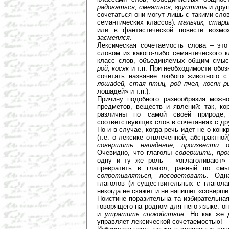
радоваться, смеяться, грустить
и друг
сочетаться они могут лишь с такими слов
семантических классов):
мальчик, стари
или в фантастической повести возм
засмеялся
.
Лексическая сочетаемость слова – это
словом из какого-либо семантического 
класс слов, объединяемых общим смысл
рой, косяк
и т.п. При необходимости обо
сочетать название любого животного 
лошадей, стая птиц, рой пчел, косяк 
лошадей» и т.п.).
Причину подобного разнообразия можн
предметов, веществ и явлений: так, к
различны по самой своей природе,
соответствующих слов в сочетаниях с др
Но и в случае, когда речь идет не о кон
(т.е. о лексике отвлеченной, абстрактно
совершить нападение, произвести 
Очевидно, что глаголы
совершить, про
одну и ту же роль – «оглаголивают» 
превратить в глагол, равный по см
сопротивляться, посоветовать
. Одн
глаголов (и существительных с глагол
никогда не скажет и не напишет «соверши
Поистине поразительна та избирательная
говорящего на родном для него языке: о
и
утратить спокойствие
. Но как же 
управляет лексической сочетаемостью!